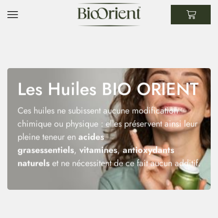
Les Huiles BIO ORIENT
Ces huiles ne subissent aucune modification
chimique ou physique : elles préservent ainsi leur
pleine teneur en
acides
grasessentiels
,
vitamines
,
antioxydants
naturels
et ne nécessitent de ce fait aucun additif.