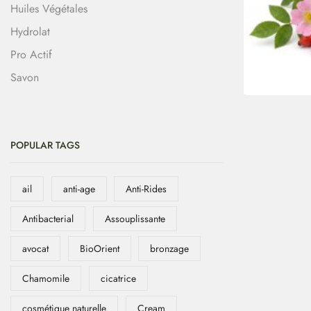
Huiles Végétales
Hydrolat
Pro Actif
Savon
POPULAR TAGS
ail
anti-age
Anti-Rides
Antibacterial
Assouplissante
avocat
BioOrient
bronzage
Chamomile
cicatrice
cosmétique naturelle
Cream