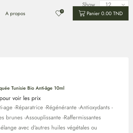
Show
0
A propos
Panier
0.00
TND
s
quée Tunisie Bio Anti-âge 10ml
our voir les prix
i-age -Réparatrice -Régénérante -Antioxydants -
es brunes -Assouplissante -Raffermissantes
mélange avec d'autres huiles végétales ou