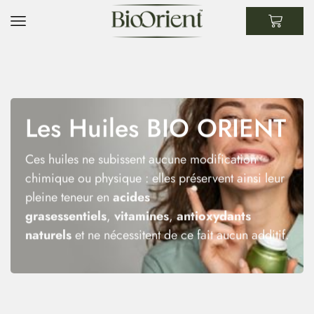
Les Huiles BIO ORIENT
Ces huiles ne subissent aucune modification
chimique ou physique : elles préservent ainsi leur
pleine teneur en
acides
grasessentiels
,
vitamines
,
antioxydants
naturels
et ne nécessitent de ce fait aucun additif.