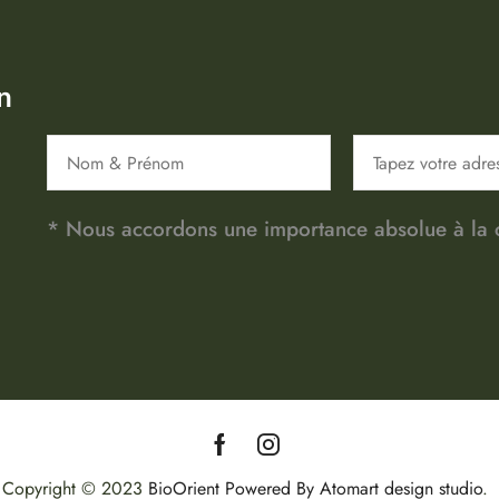
n
* Nous accordons une importance absolue à la co
Copyright © 2023
BioOrient
Powered By Atomart design studio
.