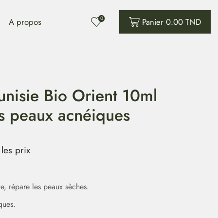
0
A propos
Panier
0.00
TND
unisie Bio Orient 10ml
es peaux acnéiques
les prix
te, répare les peaux sèches.
ques.