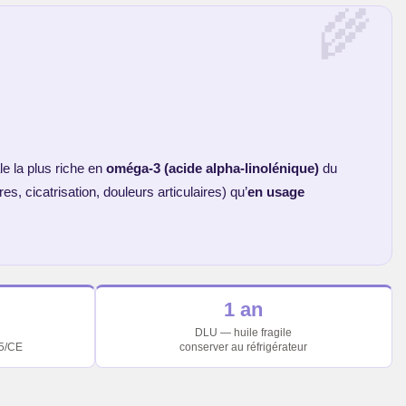
ale la plus riche en
oméga-3 (acide alpha-linolénique)
du
, cicatrisation, douleurs articulaires) qu’
en usage
1 an
DLU — huile fragile
15/CE
conserver au réfrigérateur