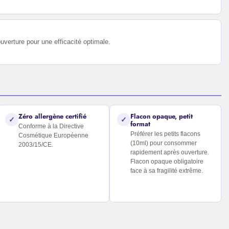
uverture pour une efficacité optimale.
Zéro allergène certifié
Flacon opaque, petit
✓
✓
format
Conforme à la Directive
Préférer les petits flacons
Cosmétique Européenne
(10ml) pour consommer
2003/15/CE.
rapidement après ouverture.
Flacon opaque obligatoire
face à sa fragilité extrême.