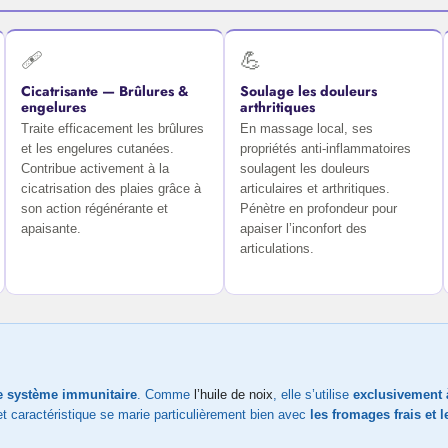
🩹
💪
Cicatrisante — Brûlures &
Soulage les douleurs
engelures
arthritiques
Traite efficacement les brûlures
En massage local, ses
et les engelures cutanées.
propriétés anti-inflammatoires
Contribue activement à la
soulagent les douleurs
cicatrisation des plaies grâce à
articulaires et arthritiques.
son action régénérante et
Pénètre en profondeur pour
apaisante.
apaiser l’inconfort des
articulations.
le système immunitaire
. Comme
l’huile de noix
, elle s’utilise
exclusivement à
t caractéristique se marie particulièrement bien avec
les fromages frais et l