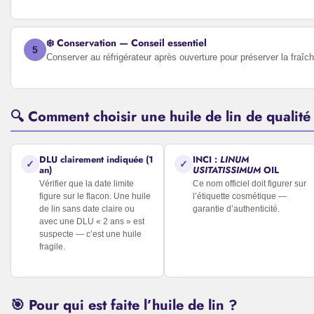
❄️ Conservation — Conseil essentiel
5
Conserver au réfrigérateur après ouverture pour préserver la fraîc
🔍 Comment choisir une huile de lin de qualité
DLU clairement indiquée (1
INCI :
LINUM
✓
✓
an)
USITATISSIMUM
OIL
Vérifier que la date limite
Ce nom officiel doit figurer sur
figure sur le flacon. Une huile
l’étiquette cosmétique —
de lin sans date claire ou
garantie d’authenticité.
avec une DLU « 2 ans » est
suspecte — c’est une huile
fragile.
🎯 Pour qui est faite l’huile de lin ?