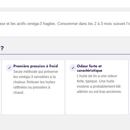
heur et les actifs oméga-3 fragiles. Consommer dans les 2 à 3 mois suivant l’o
 ?
Première pression à froid
Odeur forte et
✓
✓
caractéristique
Seule méthode qui préserve
L’huile de lin a une odeur
les oméga-3 sensibles à la
forte, typique. Une huile
chaleur. Refuser les huiles
inodore a probablement été
raffinées ou pressées à
altérée ou est trop ancienne.
chaud.