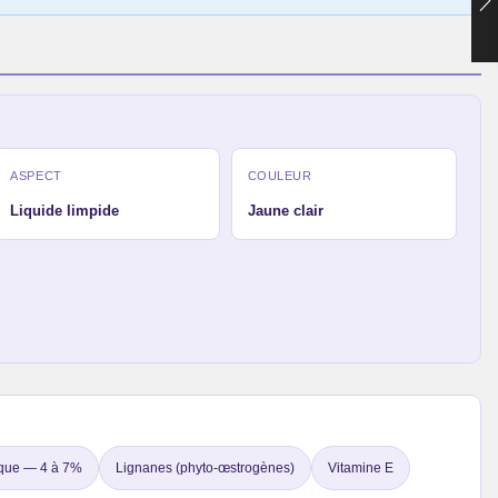
ASPECT
COULEUR
Liquide limpide
Jaune clair
ique — 4 à 7%
Lignanes (phyto-œstrogènes)
Vitamine E