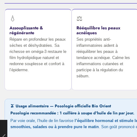
💧
⚖️
Assouplissante &
Rééquilibre les peaux
régénérante
acnéiques
Répare en profondeur les peaux
Ses propriétés anti-
sèches et déshydratées. Sa
inflammatoires aident à
richesse en oméga-3 restaure le
rééquilibrer les peaux à
film hydrolipidique naturel et
tendance acnéique. Calme les
redonne souplesse et confort à
inflammations cutanées et
l’épiderme.
participe à la régulation du
sébum.
🫒 Usage alimentaire — Posologie officielle Bio Orient
Posologie recommandée : 1 cuillère à soupe d’huile de lin par jour.
Par voie orale, l’huile de lin favorise
l’équilibre hormonal et stimule 
smoothies, salades ou à prendre pure le matin
. Son goût prononcé e