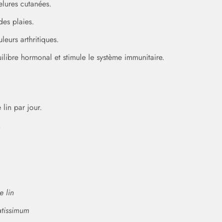
gelures cutanées.
des plaies.
eurs arthritiques.
uilibre hormonal et stimule le système immunitaire.
 lin par jour.
.
e lin
atissimum