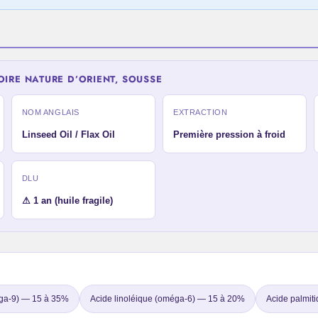
IRE NATURE D’ORIENT, SOUSSE
NOM ANGLAIS
EXTRACTION
Linseed Oil / Flax Oil
Première pression à froid
DLU
⚠ 1 an (huile fragile)
éga-9) — 15 à 35%
Acide linoléique (oméga-6) — 15 à 20%
Acide palmit