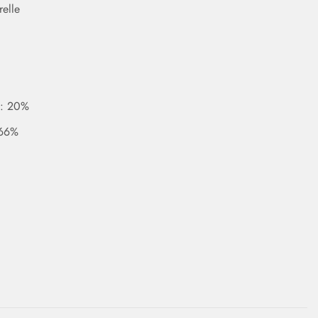
relle
 : 20%
 66%