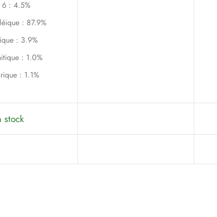
6 : 4.5%
léique : 87.9%
ique : 3.9%
itique : 1.0%
rique : 1.1%
 stock