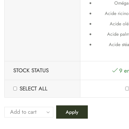
Oméga 
Acide ricino
Acide olé
Acide palm
Acide stéa
STOCK STATUS
9 en
SELECT ALL
Apply