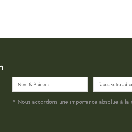
n
* Nous accordons une importance absolue à la co