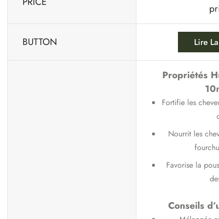
PRICE
pr
BUTTON
Lire La
Propriétés Hu
10
Fortifie les cheve
c
Nourrit les che
fourchu
Favorise la pou
des
Conseils d’u