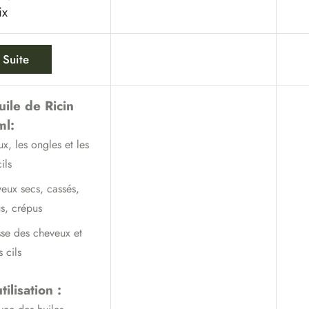
ix
 Suite
ile de Ricin
ml:
ux, les ongles et les
ils
veux secs, cassés,
s, crépus
sse des cheveux et
 cils
tilisation :