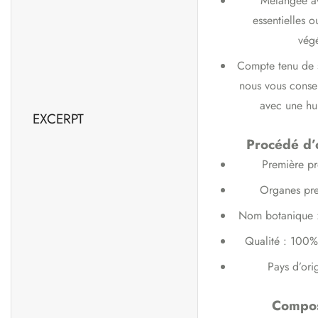
Mélangée av
essentielles o
végé
Compte tenu de s
nous vous consei
avec une hui
EXCERPT
Procédé d’
Première pr
Organes pre
Nom botanique 
Qualité : 100% 
Pays d’orig
Compos