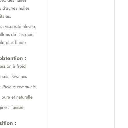
ec des huiles
u d'autres huiles
tales.
a viscosité élevée,
llons de l'associer
le plus fluide.
obtention :
ession à froid
ssés : Graines
:
Ricinus communis
pure et naturelle
ine : Tunisie
ition :